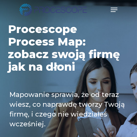
Skip
Menu
to
Close
main
Procescope
Menu
content
Process Map:
zobacz swoją firmę
jak na dłoni
Mapowanie sprawia, że od teraz
wiesz, co naprawdę tworzy Twoją
firmę, i czego nie wiedziałeś
wcześniej.