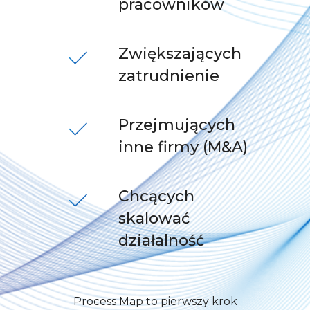
pracowników
Zwiększających
zatrudnienie
Przejmujących
inne firmy (M&A)
Chcących
skalować
działalność
Process Map to pierwszy krok