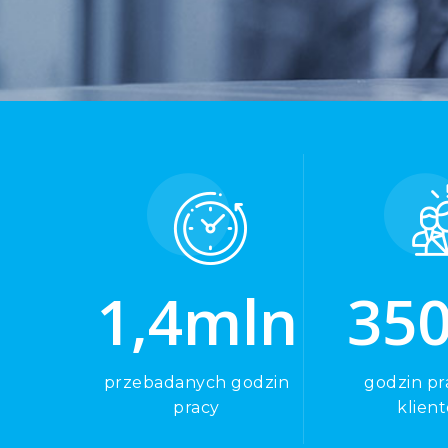
1
,
4
mln
3
5
przebadanych godzin
godzin pr
pracy
klien