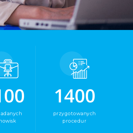
1
0
0
1
4
0
0
badanych
przygotowanych
nowisk
procedur