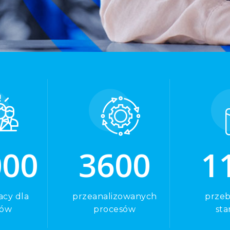
0
0
0
3
6
0
0
1
acy dla
przeanalizowanych
prze
tów
procesów
sta