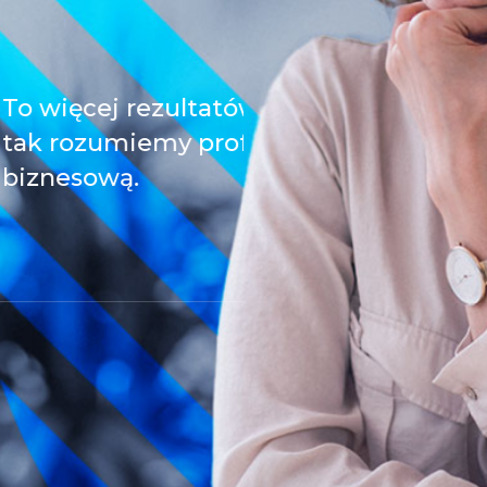
firmy –
Wybierz, co chcesz
tymalizację
a my pokażemy, jak