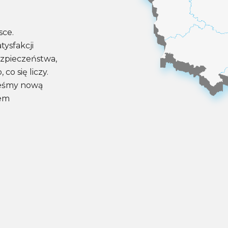
sce.
tysfakcji
zpieczeństwa,
co się liczy.
steśmy nową
iem