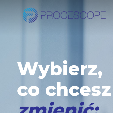
Skip
to
main
content
Wybierz,
co chcesz
zmienić: