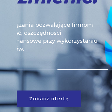
To więcej rezultatów z tej samej 
tak rozumiemy profesjonalną op
iu
biznesową.
Zobacz ofertę