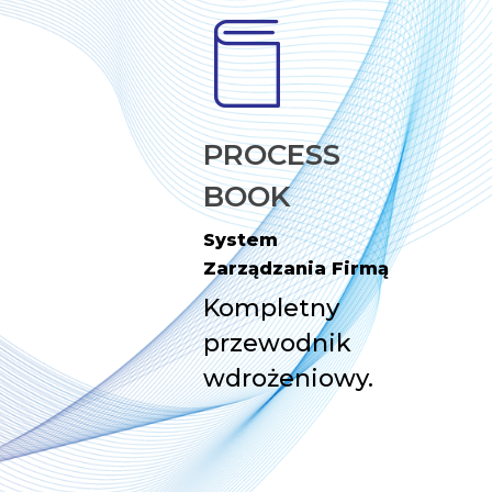
PROCESS
BOOK
System
Zarządzania Firmą
Kompletny
przewodnik
wdrożeniowy.