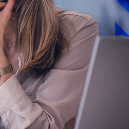
 zmienić w firmie,
 możemy to dla Ciebie osiągnąć: